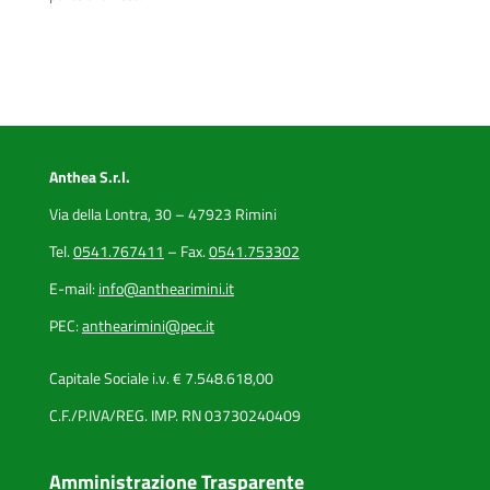
Anthea S.r.l.
Via della Lontra, 30 – 47923 Rimini
Tel.
0541.767411
– Fax.
0541.753302
E-mail:
info@anthearimini.it
PEC:
anthearimini@pec.it
Capitale Sociale i.v. € 7.548.618,00
C.F./P.IVA/REG. IMP. RN 03730240409
Amministrazione Trasparente