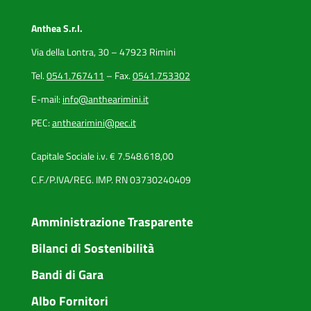
Anthea S.r.l.
Via della Lontra, 30 – 47923 Rimini
Tel.
0541.767411
– Fax.
0541.753302
E-mail:
info@anthearimini.it
PEC:
anthearimini@pec.it
Capitale Sociale i.v. € 7.548.618,00
C.F./P.IVA/REG. IMP. RN 03730240409
Amministrazione Trasparente
Bilanci di Sostenibilità
Bandi di Gara
Albo Fornitori