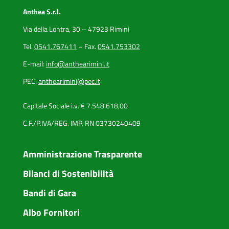
Anthea S.r.l.
Via della Lontra, 30 – 47923 Rimini
Tel.
0541.767411
– Fax.
0541.753302
E-mail:
info@anthearimini.it
PEC:
anthearimini@pec.it
Capitale Sociale i.v. € 7.548.618,00
C.F./P.IVA/REG. IMP. RN 03730240409
Amministrazione Trasparente
Bilanci di Sostenibilità
Bandi di Gara
Albo Fornitori