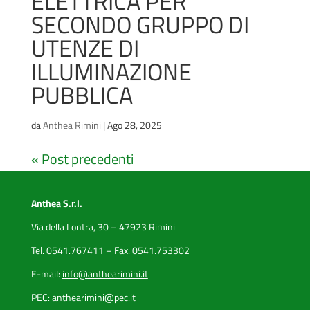
ELETTRICA PER
SECONDO GRUPPO DI
UTENZE DI
ILLUMINAZIONE
PUBBLICA
da
Anthea Rimini
|
Ago 28, 2025
« Post precedenti
Anthea S.r.l.
Via della Lontra, 30 – 47923 Rimini
Tel.
0541.767411
– Fax.
0541.753302
E-mail:
info@anthearimini.it
PEC:
anthearimini@pec.it