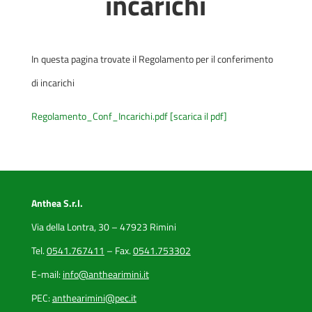
incarichi
In questa pagina trovate il Regolamento per il conferimento
di incarichi
Regolamento_Conf_Incarichi.pdf [scarica il pdf]
Anthea S.r.l.
Via della Lontra, 30 – 47923 Rimini
Tel.
0541.767411
– Fax.
0541.753302
E-mail:
info@anthearimini.it
PEC:
anthearimini@pec.it