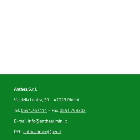
Anthea S.r.l.
Via della Lontra, 30 – 47923 Rimini
Tel.
0541.767411
– Fax.
0541.753302
E-mail:
info@anthearimini.it
PEC:
anthearimini@pec.it