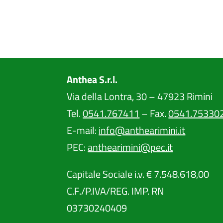
Anthea S.r.l.
Via della Lontra, 30 – 47923 Rimini
Tel.
0541.767411
– Fax.
0541.75330
E-mail:
info@anthearimini.it
PEC:
anthearimini@pec.it
Capitale Sociale i.v. € 7.548.618,00
C.F./P.IVA/REG. IMP. RN
03730240409