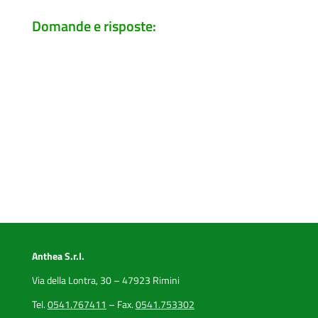
Domande e risposte:
Anthea S.r.l.
Via della Lontra, 30 – 47923 Rimini
Tel.
0541.767411
– Fax.
0541.753302