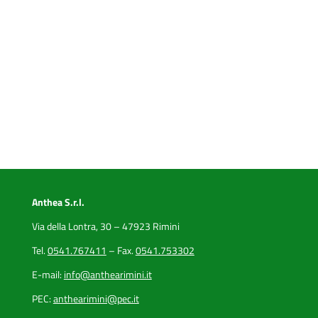
Anthea S.r.l.
Via della Lontra, 30 – 47923 Rimini
Tel.
0541.767411
– Fax.
0541.753302
E-mail:
info@anthearimini.it
PEC:
anthearimini@pec.it