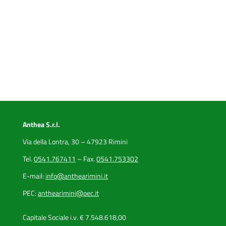
Anthea S.r.l.
Via della Lontra, 30 – 47923 Rimini
Tel.
0541.767411
– Fax.
0541.753302
E-mail:
info@anthearimini.it
PEC:
anthearimini@pec.it
Capitale Sociale i.v. € 7.548.618,00