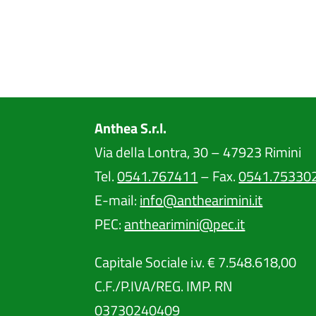
Anthea S.r.l.
Via della Lontra, 30 – 47923 Rimini
Tel.
0541.767411
– Fax.
0541.75330
E-mail:
info@anthearimini.it
PEC:
anthearimini@pec.it
Capitale Sociale i.v. € 7.548.618,00
C.F./P.IVA/REG. IMP. RN
03730240409