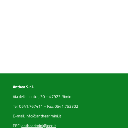
Anthea S.r.l.
Via della Lontra, 30 – 47923 Rimini
Tel.
0541.767411
– Fax.
0541.753302
E-mail:
info@anthearimini.it
PEC:
anthearimini@pec.it