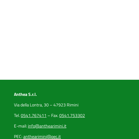
Anthea S.r.l.
Via della Lontra, 30 – 47923 Rimini
Tel.
0541.767411
– Fax.
0541.753302
E-mail:
info@anthearimini.it
PEC:
anthearimini@pec.it