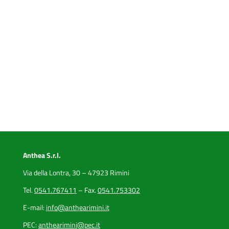
Anthea S.r.l.
Via della Lontra, 30 – 47923 Rimini
Tel.
0541.767411
– Fax.
0541.753302
E-mail:
info@anthearimini.it
PEC:
anthearimini@pec.it