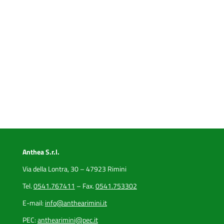
Anthea S.r.l.
Via della Lontra, 30 – 47923 Rimini
Tel.
0541.767411
– Fax.
0541.753302
E-mail:
info@anthearimini.it
PEC:
anthearimini@pec.it