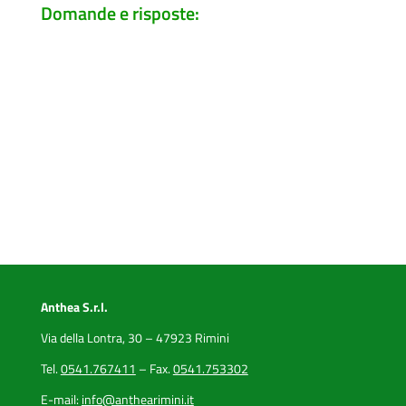
Domande e risposte:
Anthea S.r.l.
Via della Lontra, 30 – 47923 Rimini
Tel.
0541.767411
– Fax.
0541.753302
E-mail:
info@anthearimini.it