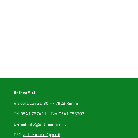
Anthea S.r.l.
Via della Lontra, 30 – 47923 Rimini
Tel.
0541.767411
– Fax.
0541.753302
E-mail:
info@anthearimini.it
PEC:
anthearimini@pec.it