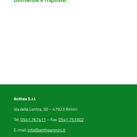
Anthea S.r.l.
Via della Lontra, 30 – 47923 Rimini
Tel.
0541.767411
– Fax.
0541.753302
E-mail:
info@anthearimini.it