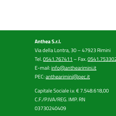
Anthea S.r.l.
Via della Lontra, 30 – 47923 Rimini
Tel.
0541.767411
– Fax.
0541.75330
E-mail:
info@anthearimini.it
PEC:
anthearimini@pec.it
Capitale Sociale i.v. € 7.548.618,00
C.F./P.IVA/REG. IMP. RN
03730240409