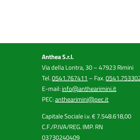
Anthea S.r.l.
Via della Lontra, 30 – 47923 Rimini
Tel.
0541.767411
– Fax.
0541.75330
E-mail:
info@anthearimini.it
PEC:
anthearimini@pec.it
Capitale Sociale i.v. € 7.548.618,00
C.F./P.IVA/REG. IMP. RN
03730240409