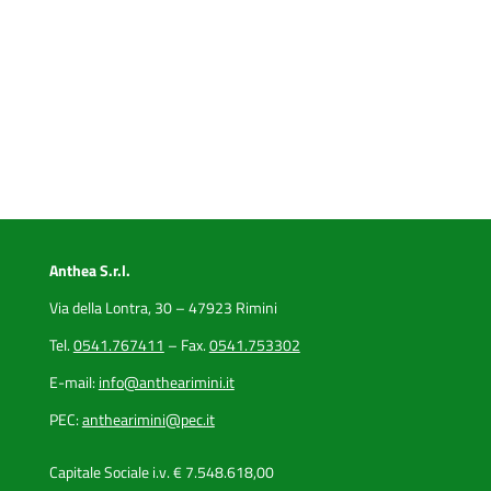
Anthea S.r.l.
Via della Lontra, 30 – 47923 Rimini
Tel.
0541.767411
– Fax.
0541.753302
E-mail:
info@anthearimini.it
PEC:
anthearimini@pec.it
Capitale Sociale i.v. € 7.548.618,00