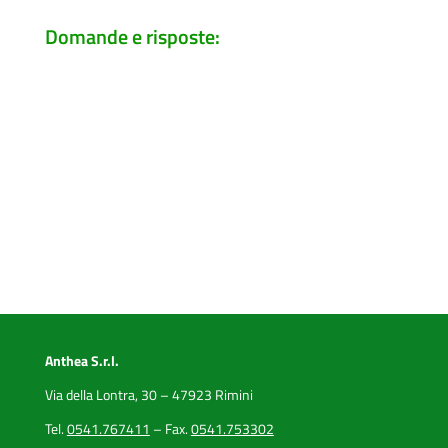
Domande e risposte:
Anthea S.r.l.
Via della Lontra, 30 – 47923 Rimini
Tel.
0541.767411
– Fax.
0541.753302