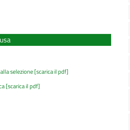
lusa
la selezione [scarica il pdf]
a [scarica il pdf]